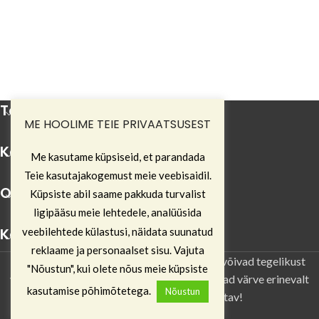
Tootevalik
ME HOOLIME TEIE PRIVAATSUSEST
Katuselahendused OÜ
Me kasutame küpsiseid, et parandada
Teie kasutajakogemust meie veebisaidil.
Ostuinfo
Küpsiste abil saame pakkuda turvalist
ligipääsu meie lehtedele, analüüsida
Katus24.ee
veebilehtede külastusi, näidata suunatud
reklaame ja personaalset sisu. Vajuta
NB! Toodete värv ja piltidel olevad tooted võivad tegelikust
"Nõustun", kui olete nõus meie küpsiste
värvist ja toodetest erineda. Ekraanid näitavad värve erinevalt
kasutamise põhimõtetega.
Nõustun
ning seega võib nähtu olla eksitav!