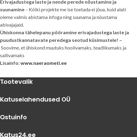
Erivajadustega laste ja nende perede nõustamine ja
suunamine
– Kõiki projekte me ise toetada ei jõua, kuid alati
oleme valmis abistama infoga ning suunama ja nõustama
abivajajaid.
Ühiskonna tähelepanu pööramine erivajadustega laste ja
puudustkannatavate peredega seotud küsimustele! –
Soovime, et ühiskond muutuks hoolivamaks, teadlikumaks ja
sallivamaks
Lisainfo:
www.naeraometi.ee
Tootevalik
Katuselahendused OÜ
Ostuinfo
Katus24.ee