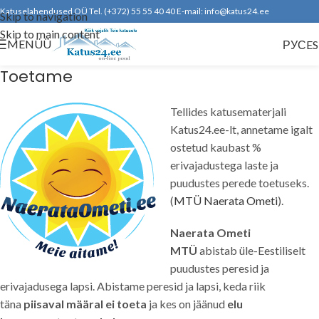
Katuselahendused OÜ Tel. (+372) 55 55 40 40 E-mail: info@katus24.ee
Skip to navigation
Skip to main content
MENÜÜ
РУС
E
Toetame
Tellides katusematerjali
Katus24.ee-lt, annetame igalt
ostetud kaubast %
erivajadustega laste ja
puudustes perede toetuseks.
(
MTÜ Naerata Ometi
).
Naerata Ometi
MTÜ
abistab üle-Eestiliselt
puudustes peresid ja
erivajadusega lapsi. Abistame peresid ja lapsi, keda riik
täna
piisaval määral ei toeta
ja kes on jäänud
elu