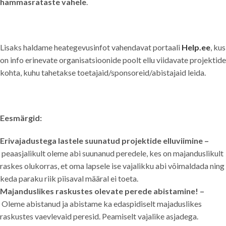
hammasrataste vahele
.
Lisaks haldame heategevusinfot vahendavat portaali
Help.ee
, kus
on info erinevate organisatsioonide poolt ellu viidavate projektide
kohta, kuhu tahetakse toetajaid/sponsoreid/abistajaid leida.
Eesmärgid:
Erivajadustega lastele suunatud projektide elluviimine –
peaasjalikult oleme abi suunanud peredele, kes on majanduslikult
raskes olukorras, et oma lapsele ise vajalikku abi võimaldada ning
keda paraku riik piisaval määral ei toeta.
Majanduslikes raskustes olevate perede abistamine! –
Oleme abistanud ja abistame ka edaspidiselt majaduslikes
raskustes vaevlevaid peresid. Peamiselt vajalike asjadega.